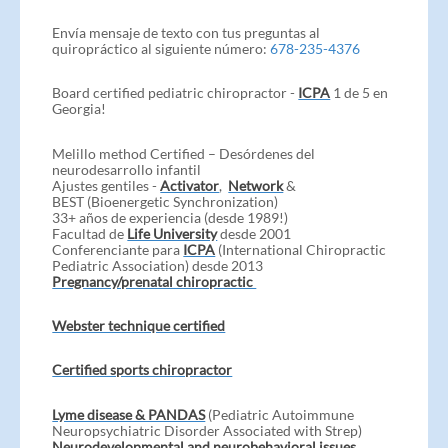
Envía mensaje de texto con tus preguntas al
quiropráctico al siguiente número:
678-235-4376
Board certified pediatric chiropractor -
ICPA
1 de 5 en
Georgia!
Melillo method Certified – Desórdenes del
neurodesarrollo infantil
Ajustes gentiles -
Activator
,
Network
&
BEST (Bioenergetic Synchronization)
33+ años de experiencia (desde 1989!)
Facultad de
Life University
desde 2001
Conferenciante para
ICPA
(International Chiropractic
Pediatric Association) desde 2013
Pregnancy/prenatal chiropractic
Webster technique certified
Certified sports chiropractor
Lyme disease & PANDAS
(Pediatric Autoimmune
Neuropsychiatric Disorder Associated with Strep)
Neurodevelopmental and neurobehavioral issues